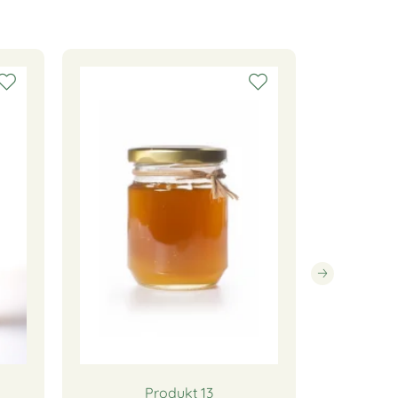
SALE
Produkt 13
Produkt