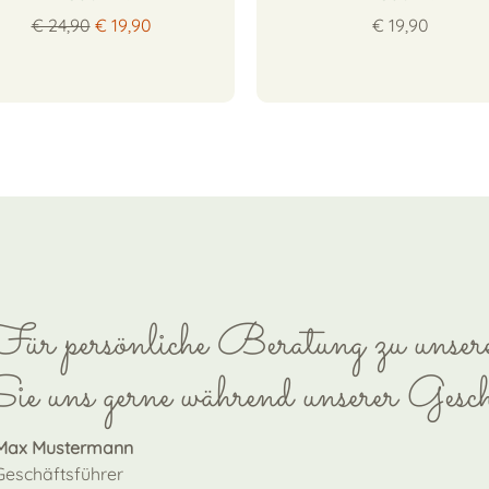
€ 24,90
€ 19,90
€ 19,90
ür persönliche Beratung zu unse
ie uns gerne während unserer Geschä
Max Mustermann
Geschäftsführer