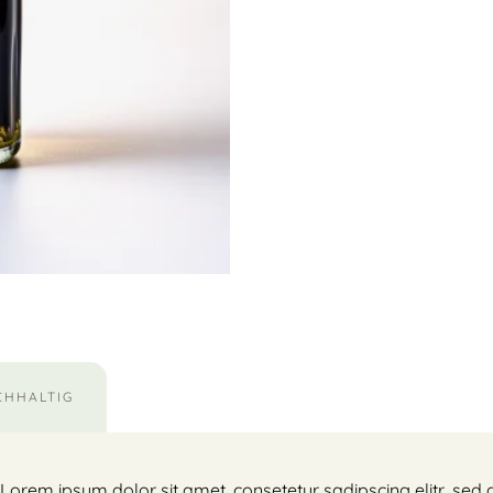
CHHALTIG
 Lorem ipsum dolor sit amet, consetetur sadipscing elitr, s