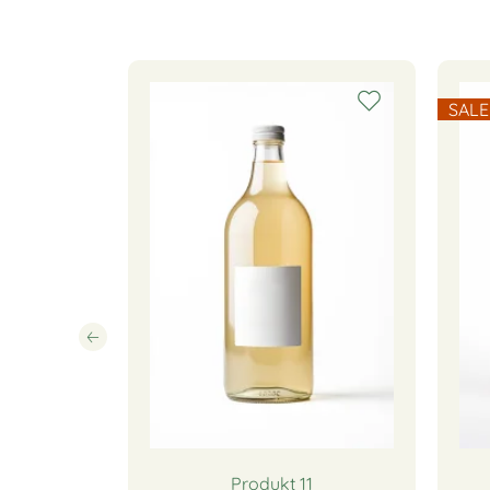
SALE
2
Produkt 11