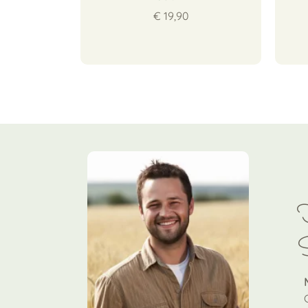
,90
€ 19,90
F
S