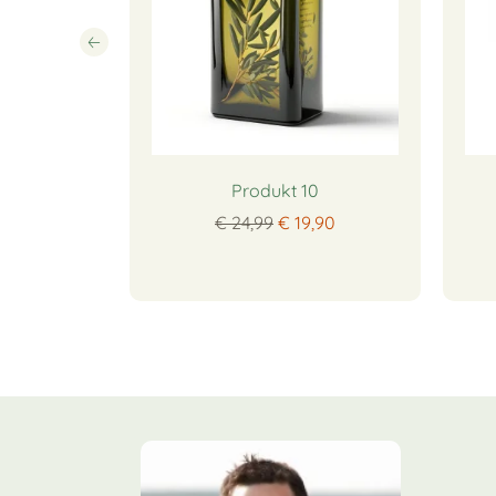
2
Produkt 10
,90
€ 24,99
€ 19,90