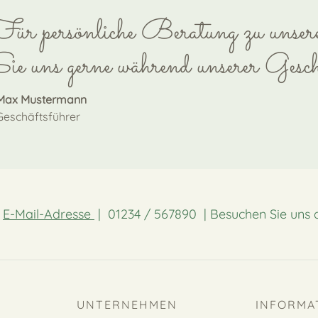
ür persönliche Beratung zu unse
ie uns gerne während unserer Geschä
Max Mustermann
Geschäftsführer
:
E-Mail-Adresse
| 01234 / 567890 | Besuchen Sie uns 
UNTERNEHMEN
INFORMA